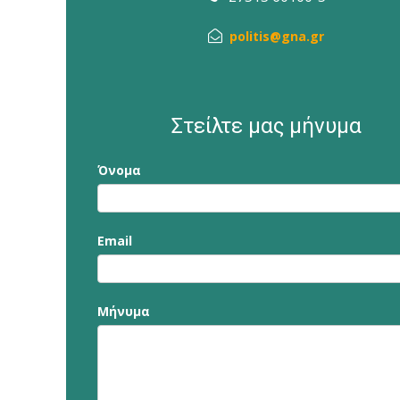
politis@gna.gr
Στείλτε μας μήνυμα
Επικοινωνία
Όνομα
Email
Μήνυμα