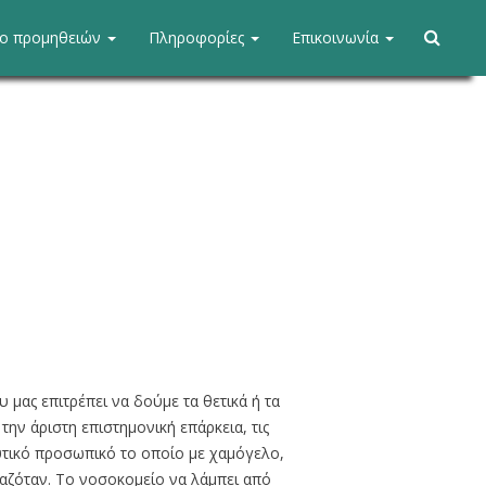
ίο προμηθειών
Πληροφορίες
Επικοινωνία
.
ΕΦΗΜΕΡΙ
 μας επιτρέπει να δούμε τα θετικά ή τα
ην άριστη επιστημονική επάρκεια, τις
υτικό προσωπικό το οποίο με χαμόγελο,
Φόρτω
Α: Άργος
ιαζόταν. Το νοσοκομείο να λάμπει από