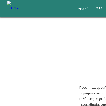
Αρχική
Ο.Μ.Ε
Ποτέ η παραμονή 
Υπηρεσίες
αρνητικά στον τ
Διοικητική Υπηρεσία
πολύτιμες ιατρικ
Διάρθρωση Διοικητικής
ευαισθησία, υπ