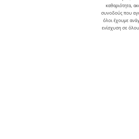
– Οικονομικής
καθαριότητα, ακ
Υπηρεσίας
συνοδούς που αγω
Τεχνική Υπηρεσία
όλοι έχουμε ανάγ
Εκπαιδευτικό Πρόγραμμα
ενίσχυση σε όλους
Ιατρική Υπηρεσία
Διάρθρωση
Αρμοδιότητες
Νοσηλευτική Υπηρεσία
Διάρθρωση
Αρμοδιότητες
Πεπραγμένα
Γραφείο Λοιμώξεων
Εκπαιδευτικό Πρόγραμμα
Εργαλεία Ανάπτυξης
Νοσηλευτικής -
Νοσηλευτικά
Πρωτόκολλα
Εσωτερικός Κανονισμός