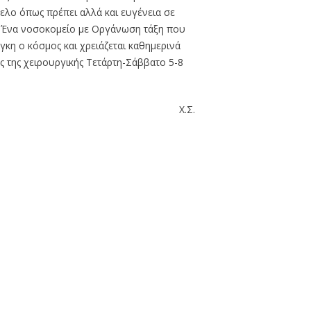
Ν: Ναύπλιο
γελο όπως πρέπει αλλά και ευγένεια σε
 Ένα νοσοκομείο με Οργάνωση τάξη που
γκη ο κόσμος και χρειάζεται καθημερινά
ς της χειρουργικής Τετάρτη-Σάββατο 5-8
Χ.Σ.
ΕΡΩΤΗΜΑΤΟΛ
ΙΚΑΝΟΠΟΊΗ
ΑΣΘΕΝΏ