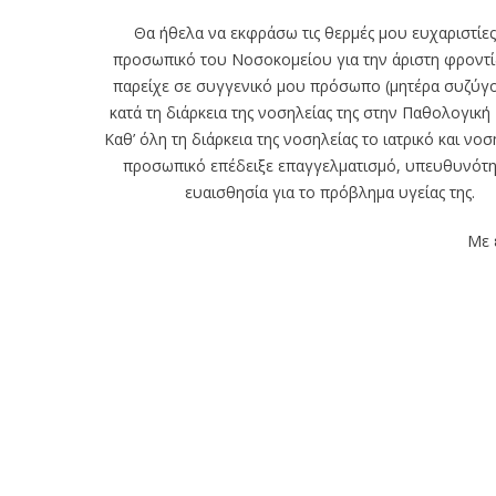
Θα ήθελα να εκφράσω τις θερμές μου ευχαριστίες
προσωπικό του Νοσοκομείου για την άριστη φροντ
παρείχε σε συγγενικό μου πρόσωπο (μητέρα συζύγ
κατά τη διάρκεια της νοσηλείας της στην Παθολογική 
Καθ’ όλη τη διάρκεια της νοσηλείας το ιατρικό και νο
προσωπικό επέδειξε επαγγελματισμό, υπευθυνότη
ευαισθησία για το πρόβλημα υγείας της.
Με 
ΕΦΗΜΕΡΙΕΣ
Φόρτωση ...
Α: Άργος
Ν: Ναύπλιο