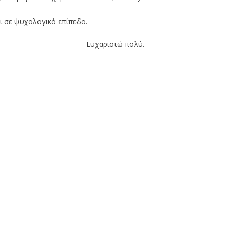
Ν: Ναύπλιο
αι σε ψυχολογικό επίπεδο.
Ευχαριστώ πολύ.
ΕΡΩΤΗΜΑΤΟΛ
ΙΚΑΝΟΠΟΊΗ
ΑΣΘΕΝΏ