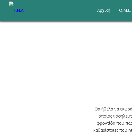
Αρχική
Ο.Μ.Ε
Θα ήθελα να εκφρά
Υπηρεσίες
οποίος νοσηλεύτη
Διοικητική Υπηρεσία
φροντίδα που παρ
Διάρθρωση Διοικητικής
καθαρίστριες που ή