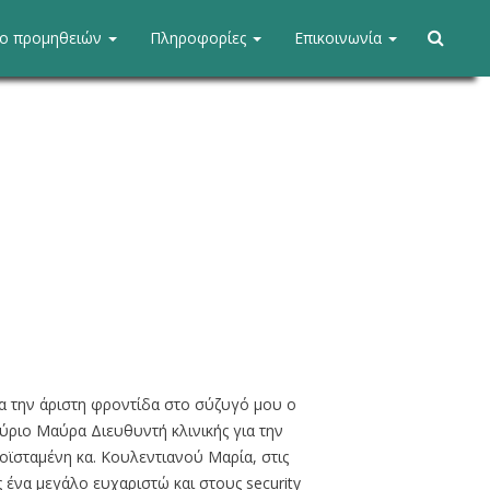
ίο προμηθειών
Πληροφορίες
Επικοινωνία
ΕΦΗΜΕΡΙ
α την άριστη φροντίδα στο σύζυγό μου ο
ύριο Μαύρα Διευθυντή κλινικής για την
ϊσταμένη κα. Κουλεντιανού Μαρία, στις
Φόρτω
Α: Άργος
 ένα μεγάλο ευχαριστώ και στους security